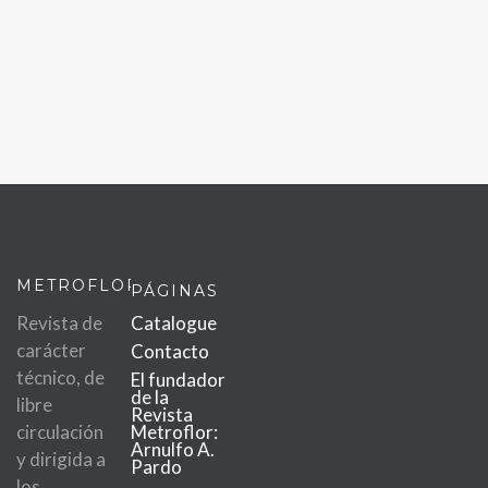
METROFLOR
PÁGINAS
Revista de
Catalogue
carácter
Contacto
técnico, de
El fundador
de la
libre
Revista
circulación
Metroflor:
Arnulfo A.
y dirigida a
Pardo
los