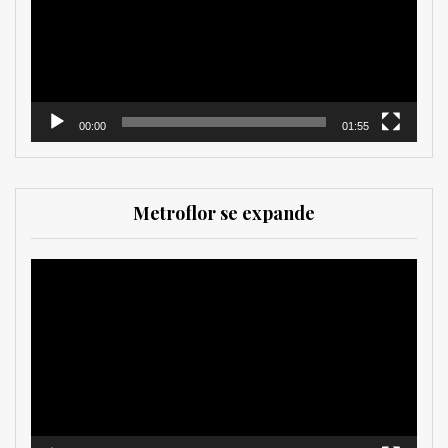
00:00
01:55
Metroflor se expande
Reproductor
de
vídeo