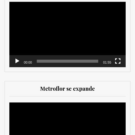
Reproductor
de
vídeo
00:00
01:55
Metroflor se expande
Reproductor
de
vídeo