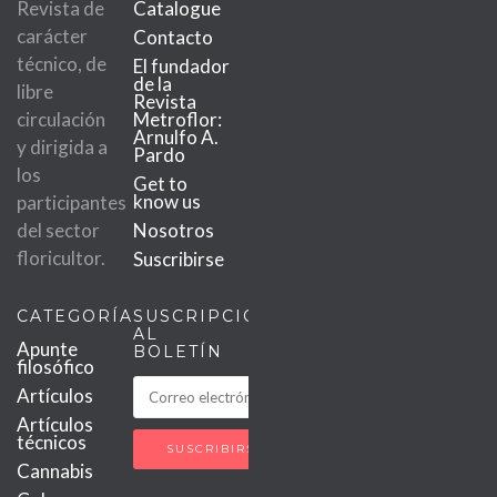
Revista de
Catalogue
carácter
Contacto
técnico, de
El fundador
de la
libre
Revista
circulación
Metroflor:
Arnulfo A.
y dirigida a
Pardo
los
Get to
know us
participantes
del sector
Nosotros
floricultor.
Suscribirse
CATEGORÍAS
SUSCRIPCIÓN
AL
Apunte
BOLETÍN
filosófico
Artículos
Artículos
técnicos
Cannabis