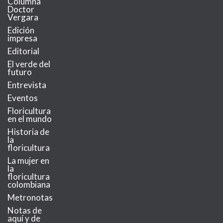
Columna
Doctor
Vergara
Edición
impresa
Editorial
El verde del
futuro
Entrevista
Eventos
Floricultura
en el mundo
Historia de
la
floricultura
La mujer en
la
floricultura
colombiana
Metronotas
Notas de
aquí y de