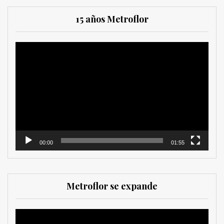
15 años Metroflor
Reproductor
de
vídeo
00:00
01:55
Metroflor se expande
Reproductor