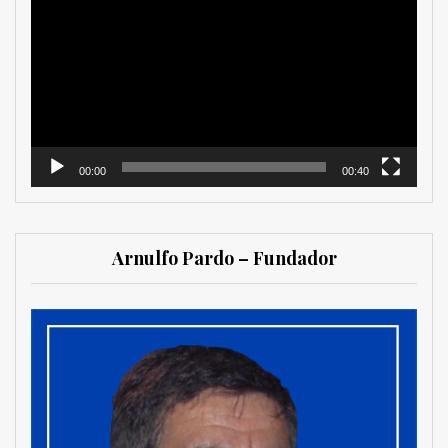
de
vídeo
00:00
00:40
Arnulfo Pardo – Fundador