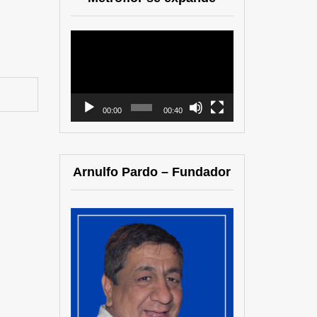
Reproductor
de
vídeo
00:00
00:40
Arnulfo Pardo – Fundador