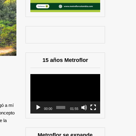
15 años Metroflor
Reproductor
de
vídeo
gó a mí
00:00
01:55
concepto
e la
Metroflor se expande