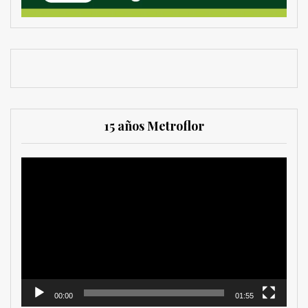
15 años Metroflor
Reproductor
de
vídeo
00:00
01:55