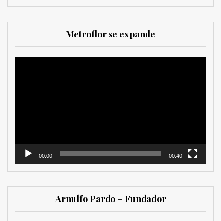
Metroflor se expande
Reproductor
de
vídeo
00:00
00:40
Arnulfo Pardo – Fundador