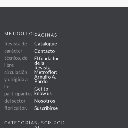
METROFLOR
PÁGINAS
Revista de
Catalogue
carácter
Contacto
técnico, de
El fundador
de la
libre
Revista
circulación
Metroflor:
Arnulfo A.
y dirigida a
Pardo
los
Get to
know us
participantes
del sector
Nosotros
floricultor.
Suscribirse
CATEGORÍAS
SUSCRIPCIÓN
AL