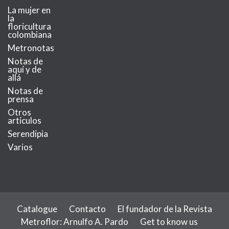
La mujer en
la
floricultura
colombiana
Metronotas
Notas de
aquí y de
allá
Notas de
prensa
Otros
artículos
Serendipia
Varios
Catalogue
Contacto
El fundador de la Revista
Metroflor: Arnulfo A. Pardo
Get to know us