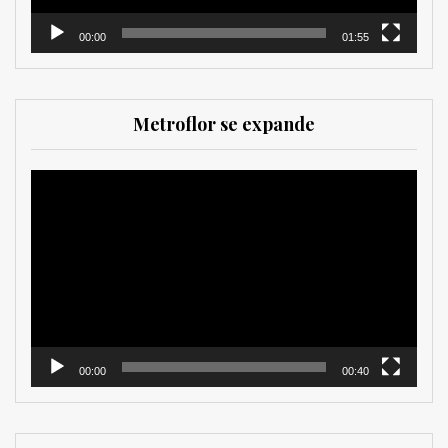
00:00
01:55
Metroflor se expande
Reproductor
de
vídeo
00:00
00:40