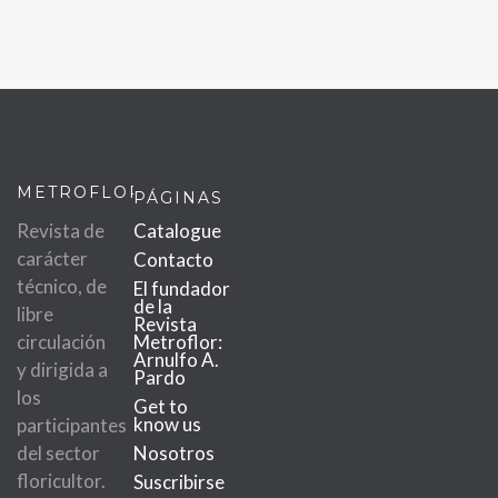
METROFLOR
PÁGINAS
Revista de
Catalogue
carácter
Contacto
técnico, de
El fundador
de la
libre
Revista
circulación
Metroflor:
Arnulfo A.
y dirigida a
Pardo
los
Get to
know us
participantes
del sector
Nosotros
floricultor.
Suscribirse