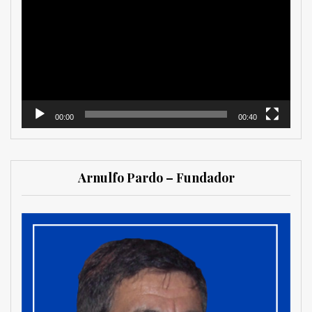
de
vídeo
00:00
00:40
Arnulfo Pardo – Fundador