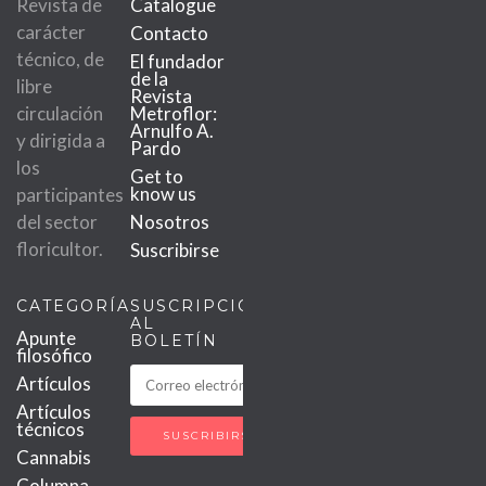
Revista de
Catalogue
carácter
Contacto
técnico, de
El fundador
de la
libre
Revista
circulación
Metroflor:
Arnulfo A.
y dirigida a
Pardo
los
Get to
know us
participantes
del sector
Nosotros
floricultor.
Suscribirse
CATEGORÍAS
SUSCRIPCIÓN
AL
Apunte
BOLETÍN
filosófico
Artículos
Artículos
técnicos
Cannabis
Columna