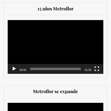
15 años Metroflor
Reproductor
de
vídeo
00:00
01:55
Metroflor se expande
Reproductor