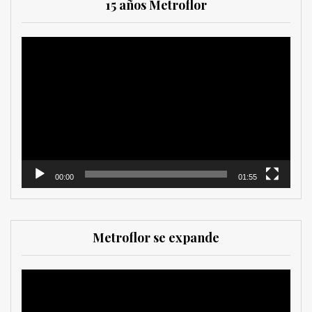
15 años Metroflor
Reproductor
de
vídeo
00:00
01:55
Metroflor se expande
Reproductor
de