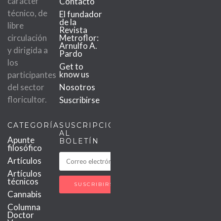
carácter
Contacto
técnico, de
El fundador
de la
libre
Revista
circulación
Metroflor:
Arnulfo A.
y dirigida a
Pardo
los
Get to
know us
participantes
del sector
Nosotros
floricultor.
Suscribirse
CATEGORÍAS
SUSCRIPCIÓN
AL
Apunte
BOLETÍN
filosófico
Artículos
Artículos
técnicos
Cannabis
Columna
Doctor