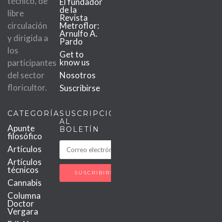
técnico, de
El fundador
de la
libre
Revista
circulación
Metroflor:
Arnulfo A.
y dirigida a
Pardo
los
Get to
know us
participantes
del sector
Nosotros
floricultor.
Suscribirse
CATEGORÍAS
SUSCRIPCIÓN
AL
Apunte
BOLETÍN
filosófico
Artículos
Artículos
técnicos
Cannabis
Columna
Doctor
Vergara