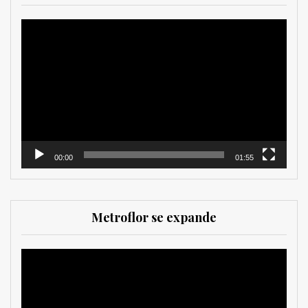
Reproductor
de
vídeo
00:00
01:55
Metroflor se expande
Reproductor
de
vídeo