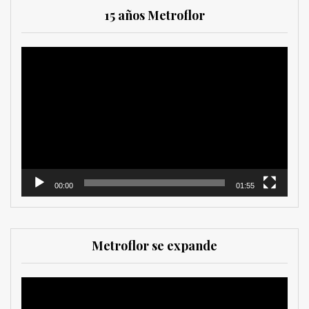
15 años Metroflor
Reproductor
de
vídeo
00:00
01:55
Metroflor se expande
Reproductor
de