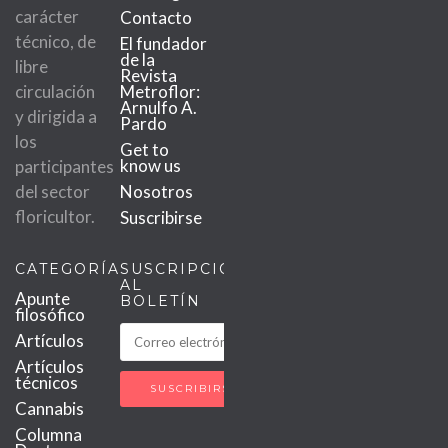
carácter
Contacto
técnico, de
El fundador
de la
libre
Revista
circulación
Metroflor:
Arnulfo A.
y dirigida a
Pardo
los
Get to
know us
participantes
del sector
Nosotros
floricultor.
Suscribirse
CATEGORÍAS
SUSCRIPCIÓN
AL
Apunte
BOLETÍN
filosófico
Artículos
Artículos
técnicos
Cannabis
Columna