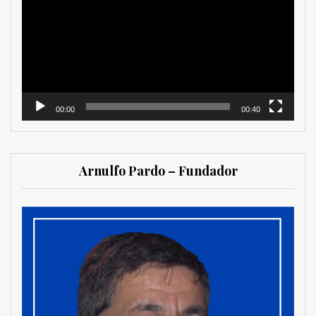
vídeo
00:00
00:40
Arnulfo Pardo – Fundador