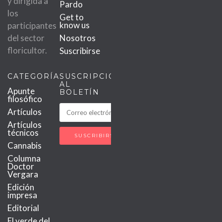
y dirigida a
Pardo
los
Get to
know us
participantes
del sector
Nosotros
floricultor.
Suscribirse
CATEGORÍAS
SUSCRIPCIÓN
AL
Apunte
BOLETÍN
filosófico
Artículos
Artículos
técnicos
Cannabis
Columna
Doctor
Vergara
Edición
impresa
Editorial
El verde del