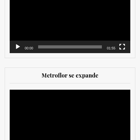
vídeo
00:00
01:55
Metroflor se expande
Reproductor
de
vídeo