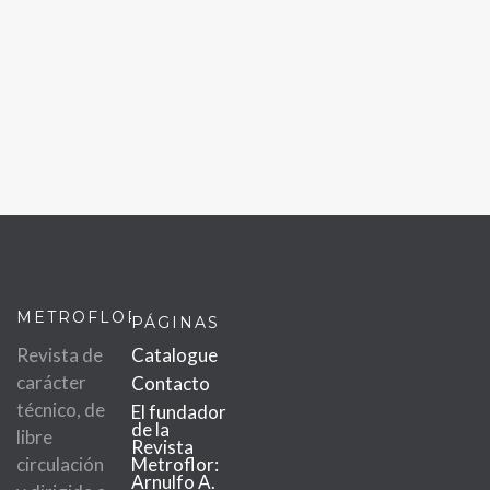
METROFLOR
PÁGINAS
Revista de
Catalogue
carácter
Contacto
técnico, de
El fundador
de la
libre
Revista
circulación
Metroflor:
Arnulfo A.