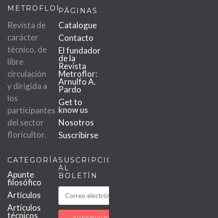
METROFLOR
PÁGINAS
Revista de
Catalogue
carácter
Contacto
técnico, de
El fundador
de la
libre
Revista
circulación
Metroflor:
Arnulfo A.
y dirigida a
Pardo
los
Get to
know us
participantes
del sector
Nosotros
floricultor.
Suscribirse
CATEGORÍAS
SUSCRIPCIÓN
AL
Apunte
BOLETÍN
filosófico
Artículos
Artículos
técnicos