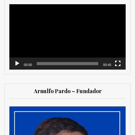
Reproductor
de
vídeo
00:00
00:40
Arnulfo Pardo – Fundador