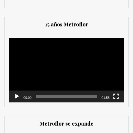
15 años Metroflor
Reproductor
de
vídeo
00:00
01:55
Metroflor se expande