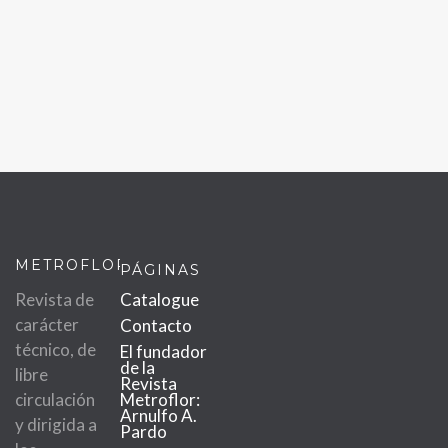
METROFLOR
PÁGINAS
Revista de
Catalogue
carácter
Contacto
técnico, de
El fundador
de la
libre
Revista
circulación
Metroflor:
Arnulfo A.
y dirigida a
Pardo