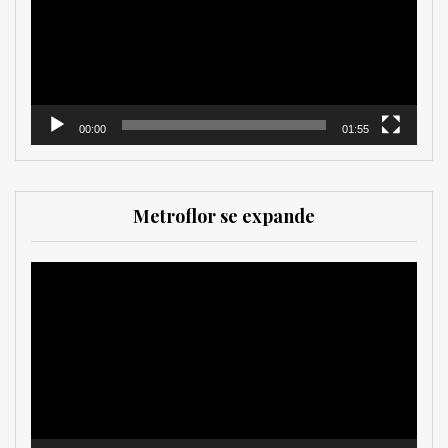
00:00
01:55
Metroflor se expande
Reproductor
de
vídeo