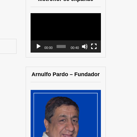
Reproductor
de
vídeo
00:00
00:40
Arnulfo Pardo – Fundador