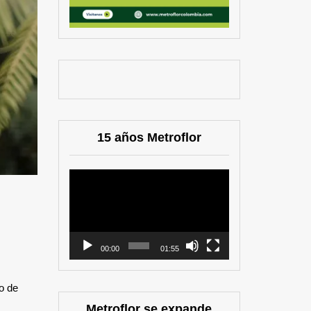
15 años Metroflor
Reproductor
de
vídeo
00:00
01:55
o de
Metroflor se expande