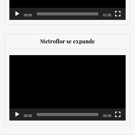
00:00
01:55
Metroflor se expande
Reproductor
de
vídeo
00:00
00:40