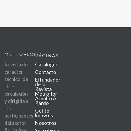
METROFLOR
PÁGINAS
Revista de
Catalogue
carácter
Contacto
técnico, de
El fundador
de la
libre
Revista
circulación
Metroflor:
Arnulfo A.
y dirigida a
Pardo
los
Get to
know us
participantes
del sector
Nosotros
floricultor.
Suscribirse