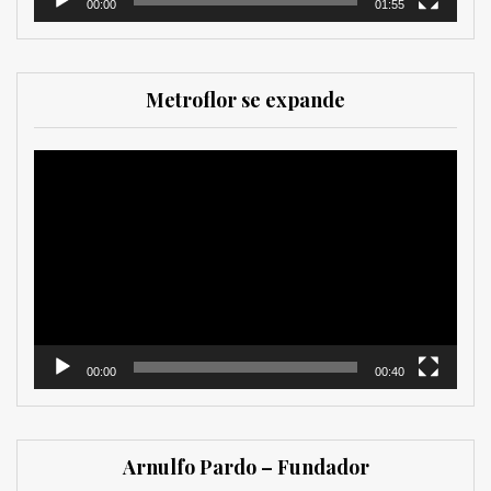
00:00
01:55
Metroflor se expande
Reproductor
de
vídeo
00:00
00:40
Arnulfo Pardo – Fundador