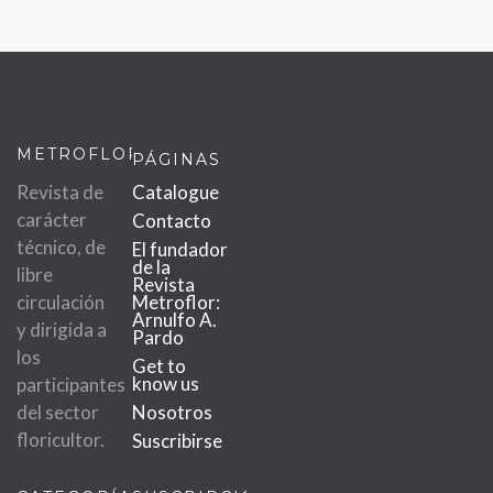
METROFLOR
PÁGINAS
Revista de
Catalogue
carácter
Contacto
técnico, de
El fundador
de la
libre
Revista
circulación
Metroflor:
Arnulfo A.
y dirigida a
Pardo
los
Get to
know us
participantes
del sector
Nosotros
floricultor.
Suscribirse