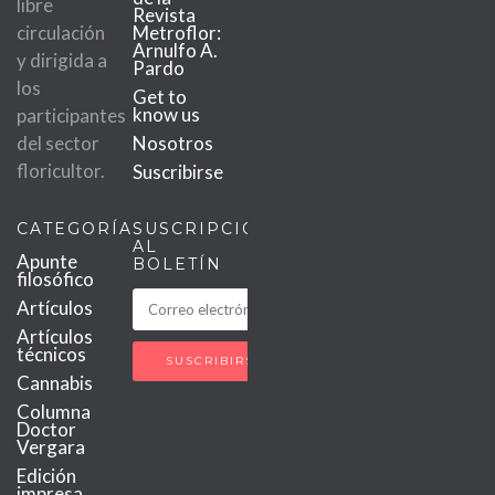
libre
Revista
circulación
Metroflor:
Arnulfo A.
y dirigida a
Pardo
los
Get to
know us
participantes
del sector
Nosotros
floricultor.
Suscribirse
CATEGORÍAS
SUSCRIPCIÓN
AL
Apunte
BOLETÍN
filosófico
Artículos
Artículos
técnicos
Cannabis
Columna
Doctor
Vergara
Edición
impresa