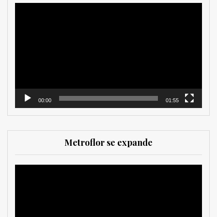
Reproductor
de
vídeo
00:00
01:55
Metroflor se expande
Reproductor
de
vídeo