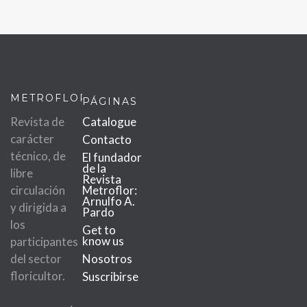
METROFLOR
PÁGINAS
Revista de
Catalogue
carácter
Contacto
técnico, de
El fundador
de la
libre
Revista
circulación
Metroflor:
Arnulfo A.
y dirigida a
Pardo
los
Get to
know us
participantes
del sector
Nosotros
floricultor.
Suscribirse