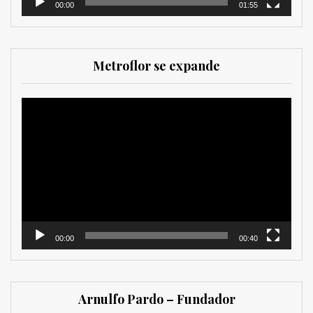
00:00
01:55
Metroflor se expande
Reproductor
de
vídeo
00:00
00:40
Arnulfo Pardo – Fundador