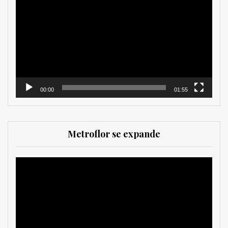
de
vídeo
00:00
01:55
Metroflor se expande
Reproductor
de
vídeo