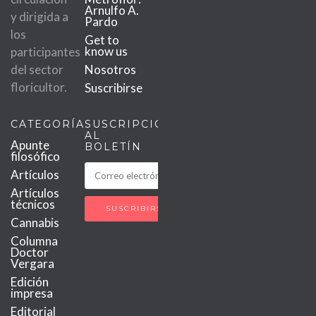
Arnulfo A.
y dirigida a
Pardo
los
Get to
know us
participantes
del sector
Nosotros
floricultor.
Suscribirse
CATEGORÍAS
SUSCRIPCIÓN
AL
Apunte
BOLETÍN
filosófico
Artículos
Artículos
técnicos
Cannabis
Columna
Doctor
Vergara
Edición
impresa
Editorial