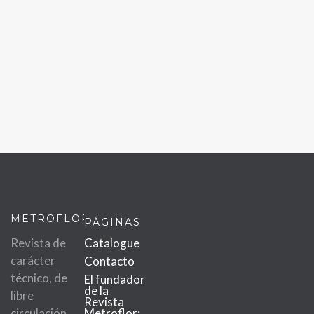
METROFLOR
PÁGINAS
Revista de
Catalogue
carácter
Contacto
técnico, de
El fundador
de la
libre
Revista
circulación
Metroflor: