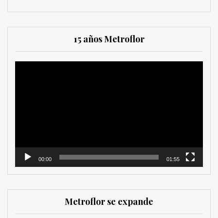
15 años Metroflor
Reproductor
de
vídeo
00:00
01:55
Metroflor se expande