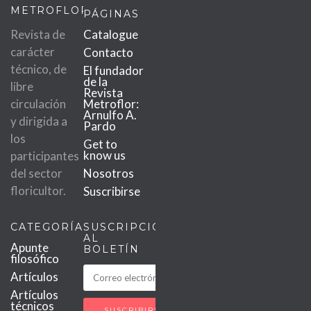
METROFLOR
PÁGINAS
Revista de
Catalogue
carácter
Contacto
técnico, de
El fundador
de la
libre
Revista
circulación
Metroflor:
Arnulfo A.
y dirigida a
Pardo
los
Get to
know us
participantes
del sector
Nosotros
floricultor.
Suscribirse
CATEGORÍAS
SUSCRIPCIÓN
AL
Apunte
BOLETÍN
filosófico
Artículos
Artículos
técnicos