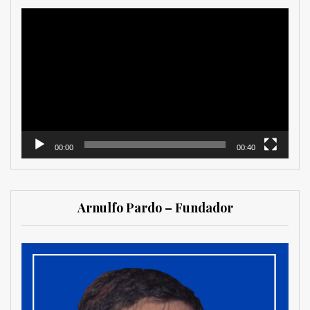
Reproductor
de
vídeo
00:00
00:40
Arnulfo Pardo – Fundador