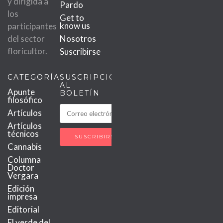
y dirigida a
Pardo
los
Get to
know us
participantes
del sector
Nosotros
floricultor.
Suscribirse
CATEGORÍAS
SUSCRIPCIÓN
AL
Apunte
BOLETÍN
filosófico
Artículos
Artículos
técnicos
Cannabis
Columna
Doctor
Vergara
Edición
impresa
Editorial
El verde del