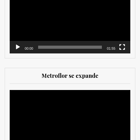
vídeo
00:00
01:55
Metroflor se expande
Reproductor
de
vídeo