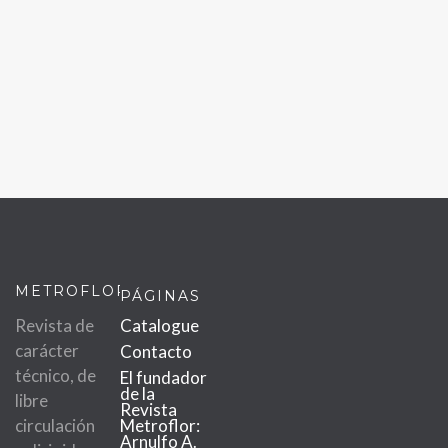
METROFLOR
PÁGINAS
Revista de
Catalogue
carácter
Contacto
técnico, de
El fundador
de la
libre
Revista
circulación
Metroflor:
Arnulfo A.