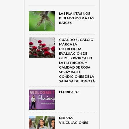
LAS PLANTAS NOS
PIDEN VOLVER A LAS
RAÍCES
CUANDO EL CALCIO
MARCA LA
DIFERENCIA:
EVALUACIÓN DE
GELYFLOW® CA EN
LA NUTRICIÓN Y
CALIDAD DE ROSA
SPRAY BAJO
CONDICIONES DE LA
SABANA DE BOGOTÁ
FLORIEXPO
NUEVAS
VINCULACIONES