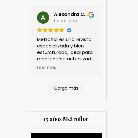
Alexandra Castillo
hace 1 año
Metroflor es una revista
especializada y bien
esturcturada, ideal para
mantenerse actualizado
en el sector floricultor.
Leer más
Aprecio los artículos
técnicos que aportan
información práctica y
Carga más
estratégica, las
entrevistas a líderes del
sector así como los
cubrimientos de los
eventos sociales de las
15 años Metroflor
compañías. Es una
herramienta valiosa
tanto para productores
Reproductor