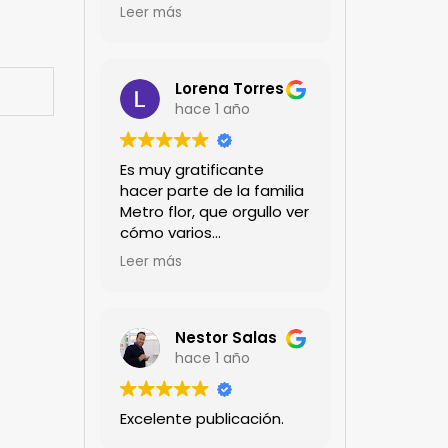
encanta!!!
Leer más
Lorena Torres
hace 1 año
Es muy gratificante
hacer parte de la familia
Metro flor, que orgullo ver
cómo varios
profesionales hombres y
Leer más
mujeres aportan a la
ciencia desde sus
experiencias humanas y
técnicas. Gracias por
Nestor Salas
mantenernos al día.mil
hace 1 año
GRACIAS
Excelente publicación.