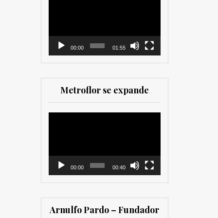
como para
de
comercializadores. Muy
vídeo
recomendada para los
que trabajan en el sector
00:00
01:55
Metroflor se expande
Reproductor
de
vídeo
00:00
00:40
Arnulfo Pardo – Fundador