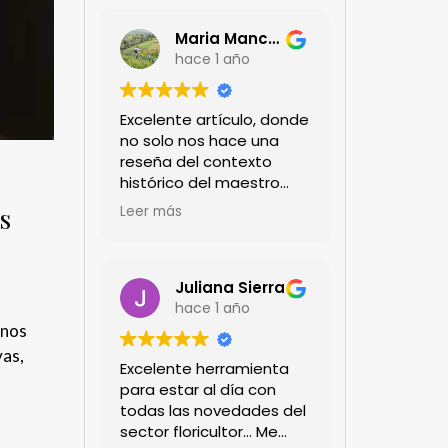
Maria Mancera
hace 1 año
Excelente artículo, donde
no solo nos hace una
reseña del contexto
histórico del maestro
jardinero japonés si no
s
Leer más
de sus aportes a las
propuestas paisajistas
en la ciudad!
Felicitaciones!!
Juliana Sierra
hace 1 año
onos
vas,
Excelente herramienta
para estar al día con
todas las novedades del
sector floricultor... Me