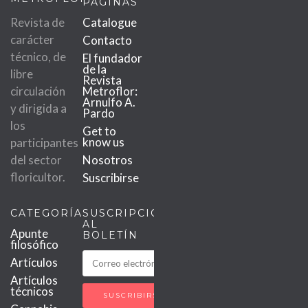
PÁGINAS
Revista de
Catalogue
carácter
Contacto
técnico, de
El fundador
de la
libre
Revista
circulación
Metroflor:
Arnulfo A.
y dirigida a
Pardo
los
Get to
know us
participantes
del sector
Nosotros
floricultor.
Suscribirse
CATEGORÍAS
SUSCRIPCIÓN
AL
Apunte
BOLETÍN
filosófico
Artículos
Artículos
técnicos