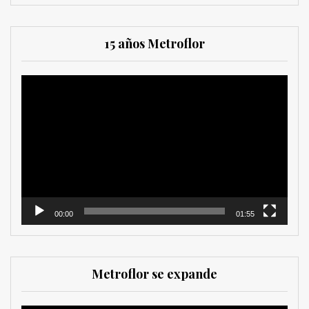
15 años Metroflor
Reproductor
de
vídeo
00:00
01:55
Metroflor se expande