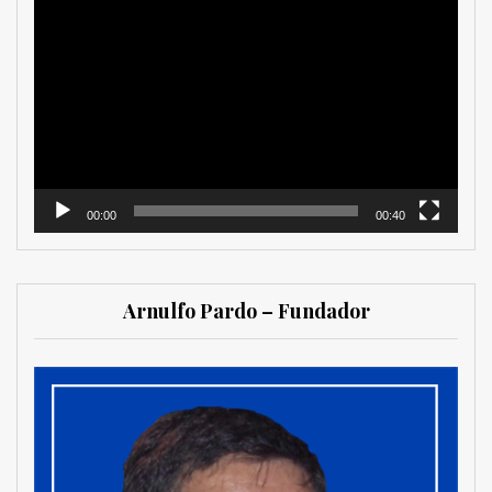
Reproductor
de
vídeo
00:00
00:40
Arnulfo Pardo – Fundador