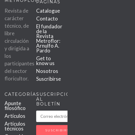
METROFLOR
PÁGINAS
Revista de
Catalogue
carácter
Contacto
técnico, de
El fundador
de la
libre
Revista
circulación
Metroflor:
Arnulfo A.
y dirigida a
Pardo
los
Get to
know us
participantes
del sector
Nosotros
floricultor.
Suscribirse
CATEGORÍAS
SUSCRIPCIÓN
AL
Apunte
BOLETÍN
filosófico
Artículos
Artículos
técnicos