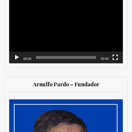
Reproductor
de
vídeo
00:00
00:40
Arnulfo Pardo – Fundador