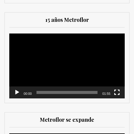
15 años Metroflor
Reproductor
de
vídeo
00:00
01:55
Metroflor se expande