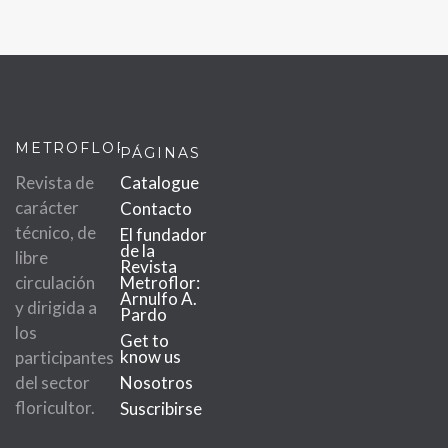
METROFLOR
PÁGINAS
Revista de
Catalogue
carácter
Contacto
técnico, de
El fundador
de la
libre
Revista
circulación
Metroflor:
Arnulfo A.
y dirigida a
Pardo
los
Get to
know us
participantes
del sector
Nosotros
floricultor.
Suscribirse