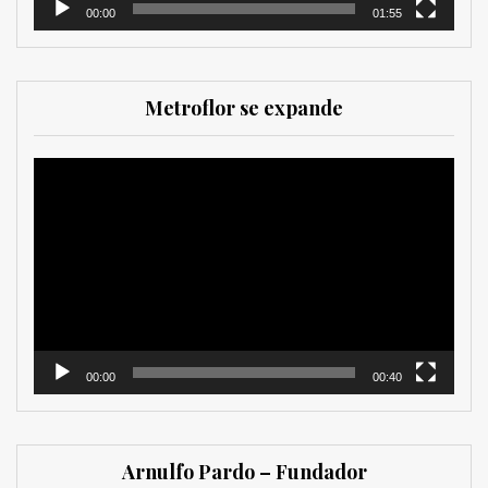
00:00
01:55
Metroflor se expande
Reproductor
de
vídeo
00:00
00:40
Arnulfo Pardo – Fundador