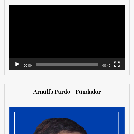
Reproductor
de
vídeo
00:00
00:40
Arnulfo Pardo – Fundador