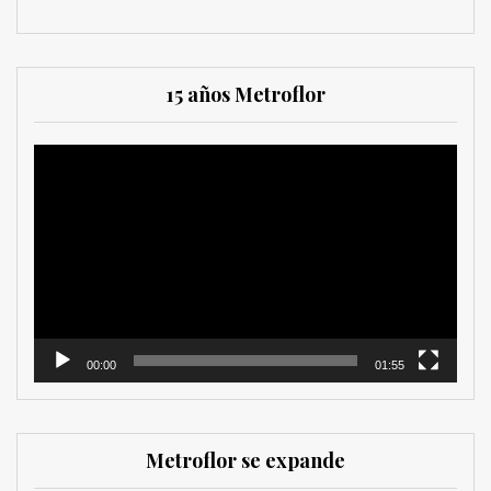
15 años Metroflor
Reproductor
de
vídeo
00:00
01:55
Metroflor se expande