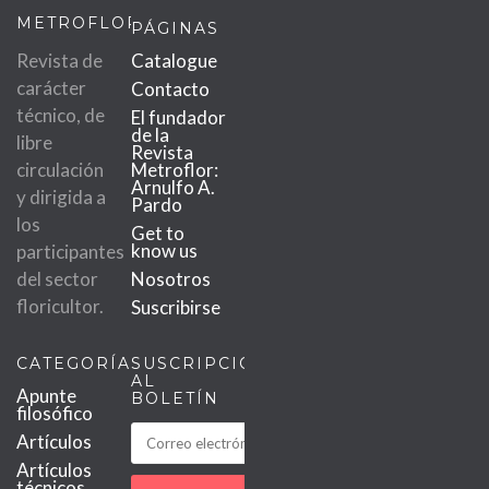
METROFLOR
PÁGINAS
Revista de
Catalogue
carácter
Contacto
técnico, de
El fundador
de la
libre
Revista
circulación
Metroflor:
Arnulfo A.
y dirigida a
Pardo
los
Get to
know us
participantes
del sector
Nosotros
floricultor.
Suscribirse
CATEGORÍAS
SUSCRIPCIÓN
AL
Apunte
BOLETÍN
filosófico
Artículos
Artículos
técnicos