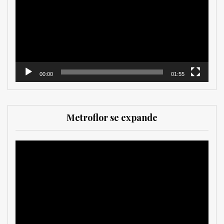
vídeo
00:00
01:55
Metroflor se expande
Reproductor
de
vídeo