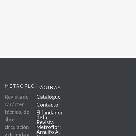
METROFLOR
PÁGINAS
Revista de
Catalogue
carácter
Contacto
técnico, de
El fundador
de la
libre
Revista
circulación
Metroflor:
Arnulfo A.
y dirigida a