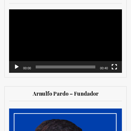
Reproductor
de
vídeo
00:00
00:40
Arnulfo Pardo – Fundador