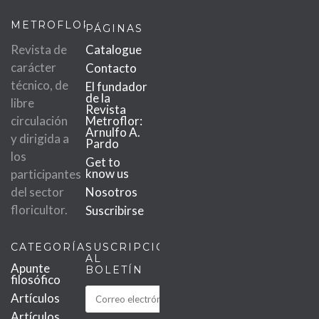
METROFLOR
PÁGINAS
Revista de
Catalogue
carácter
Contacto
técnico, de
El fundador
de la
libre
Revista
circulación
Metroflor:
Arnulfo A.
y dirigida a
Pardo
los
Get to
know us
participantes
del sector
Nosotros
floricultor.
Suscribirse
CATEGORÍAS
SUSCRIPCIÓN
AL
Apunte
BOLETÍN
filosófico
Artículos
Artículos