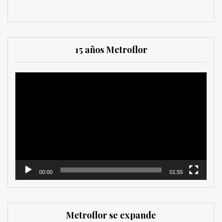
15 años Metroflor
Reproductor
de
vídeo
00:00
01:55
Metroflor se expande