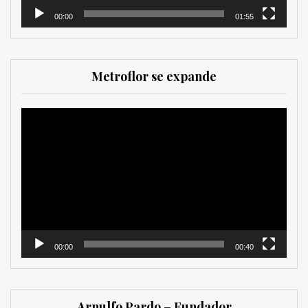
00:00
01:55
Metroflor se expande
Reproductor
de
vídeo
00:00
00:40
Arnulfo Pardo – Fundador