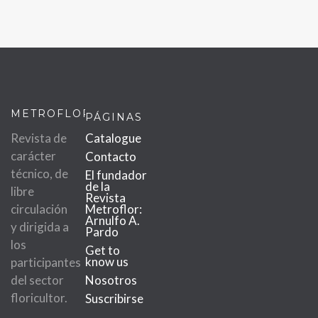
METROFLOR
PÁGINAS
Revista de
Catalogue
carácter
Contacto
técnico, de
El fundador
de la
libre
Revista
circulación
Metroflor:
Arnulfo A.
y dirigida a
Pardo
los
Get to
know us
participantes
del sector
Nosotros
floricultor.
Suscribirse