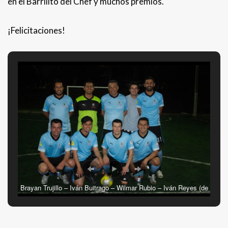
en el Barrilito del Chef y muchos premios.
¡Felicitaciones!
Brayan Trujillo – Iván Buitrago – Wilmar Rubio – Iván Reyes (de
pie) Néstor Salas – Oscar Meneses – Luis Triviño – Jeisson
Naizaque – Carlos Riaño.