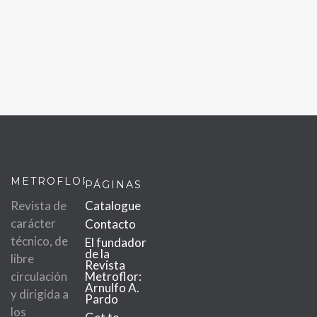
METROFLOR
PÁGINAS
Revista de
Catalogue
carácter
Contacto
técnico, de
El fundador
de la
libre
Revista
circulación
Metroflor:
Arnulfo A.
y dirigida a
Pardo
los