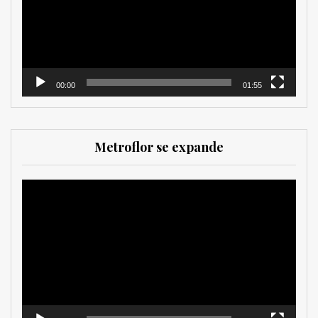
00:00
01:55
Metroflor se expande
Reproductor
de
vídeo