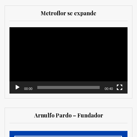
Metroflor se expande
Reproductor
de
vídeo
00:00
00:40
Arnulfo Pardo – Fundador