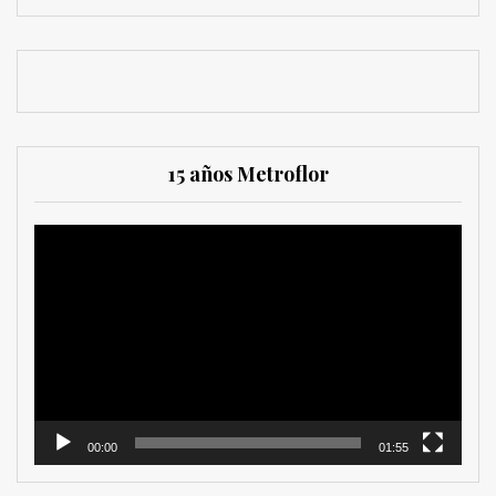
15 años Metroflor
Reproductor
de
vídeo
00:00
01:55