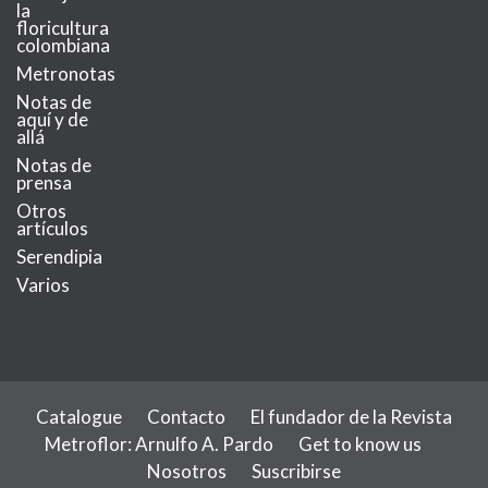
la
floricultura
colombiana
Metronotas
Notas de
aquí y de
allá
Notas de
prensa
Otros
artículos
Serendipia
Varios
Catalogue
Contacto
El fundador de la Revista
Metroflor: Arnulfo A. Pardo
Get to know us
Nosotros
Suscribirse