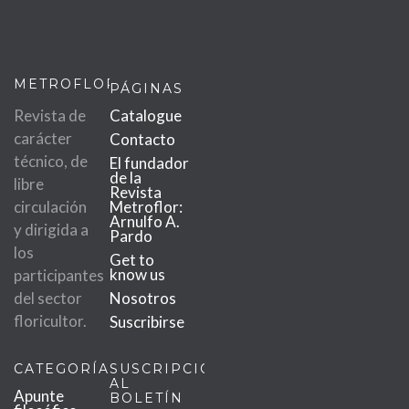
METROFLOR
PÁGINAS
Revista de
Catalogue
carácter
Contacto
técnico, de
El fundador
de la
libre
Revista
circulación
Metroflor:
Arnulfo A.
y dirigida a
Pardo
los
Get to
know us
participantes
del sector
Nosotros
floricultor.
Suscribirse
CATEGORÍAS
SUSCRIPCIÓN
AL
Apunte
BOLETÍN