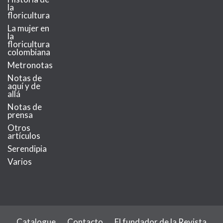
la
floricultura
La mujer en
la
floricultura
colombiana
Metronotas
Notas de
aquí y de
allá
Notas de
prensa
Otros
artículos
Serendipia
Varios
Catalogue
Contacto
El fundador de la Revista