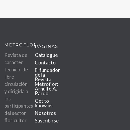
METROFLOR
PÁGINAS
Revista de
Catalogue
carácter
Contacto
técnico, de
El fundador
de la
libre
Revista
circulación
Metroflor:
Arnulfo A.
y dirigida a
Pardo
los
Get to
know us
participantes
del sector
Nosotros
floricultor.
Suscribirse