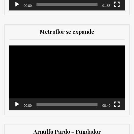
00:00
01:55
Metroflor se expande
Reproductor
de
vídeo
00:00
00:40
Arnulfo Pardo – Fundador