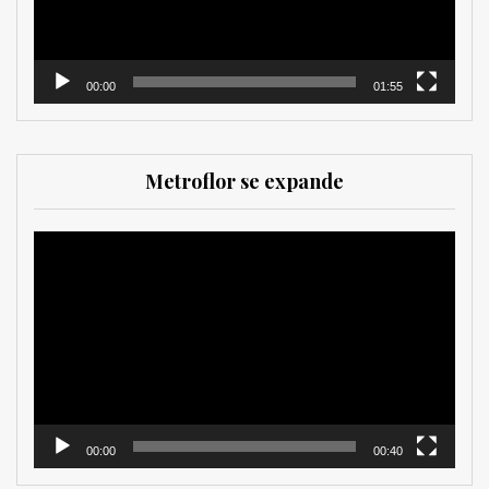
00:00
01:55
Metroflor se expande
Reproductor
de
vídeo
00:00
00:40