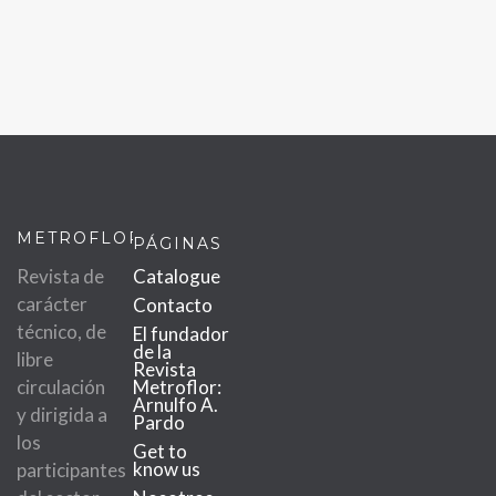
METROFLOR
PÁGINAS
Revista de
Catalogue
carácter
Contacto
técnico, de
El fundador
de la
libre
Revista
circulación
Metroflor:
Arnulfo A.
y dirigida a
Pardo
los
Get to
know us
participantes