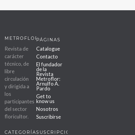
METROFLOR
PÁGINAS
Revista de
Catalogue
carácter
Contacto
técnico, de
El fundador
de la
libre
Revista
circulación
Metroflor:
Arnulfo A.
y dirigida a
Pardo
los
Get to
know us
participantes
del sector
Nosotros
floricultor.
Suscribirse
CATEGORÍAS
SUSCRIPCIÓN