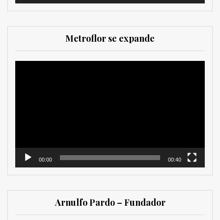
Metroflor se expande
Reproductor
de
vídeo
00:00
00:40
Arnulfo Pardo – Fundador