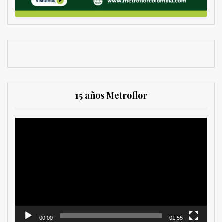
15 años Metroflor
Reproductor
de
vídeo
00:00
01:55