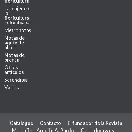
floricultura
La mujer en
la
floricultura
colombiana
Metronotas
Notas de
aquí y de
allá
Notas de
prensa
Otros
artículos
Serendipia
Varios
Catalogue
Contacto
El fundador de la Revista
Metroflor: Arnulfo A. Pardo
Get to know us