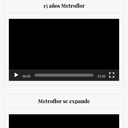
15 años Metroflor
Reproductor
de
vídeo
00:00
01:55
Metroflor se expande
Reproductor
de