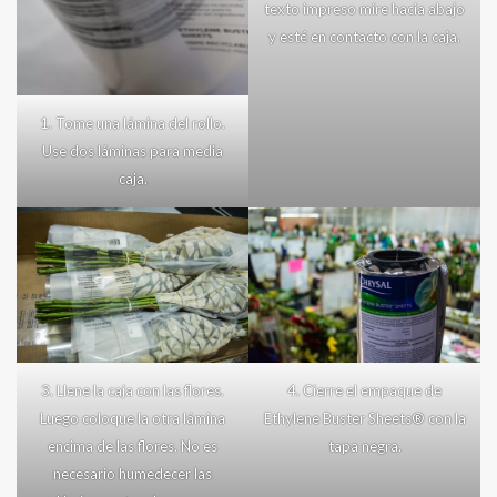
texto impreso mire hacia abajo
y esté en contacto con la caja.
1. Tome una lámina del rollo.
Use dos láminas para media
caja.
3. Llene la caja con las flores.
4. Cierre el empaque de
Luego coloque la otra lámina
Ethylene Buster Sheets® con la
encima de las flores. No es
tapa negra.
necesario humedecer las