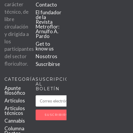
carácter
Contacto
técnico, de
El fundador
de la
libre
Revista
circulación
Metroflor:
Arnulfo A.
y dirigida a
Pardo
los
Get to
know us
participantes
del sector
Nosotros
floricultor.
Suscribirse
CATEGORÍAS
SUSCRIPCIÓN
AL
Apunte
BOLETÍN
filosófico
Artículos
Artículos
técnicos
Cannabis
Columna