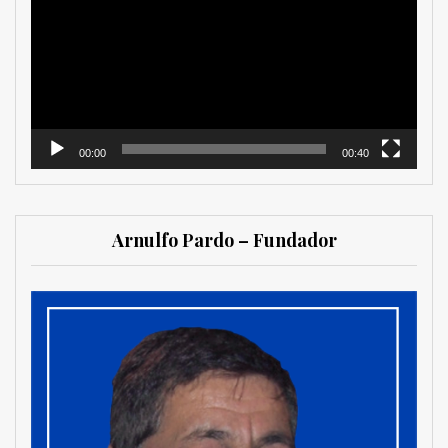
vídeo
00:00
00:40
Arnulfo Pardo – Fundador