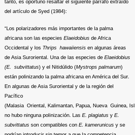
tanto, es oportuno resaltar el siguiente párrafo extraído
del artículo de Syed (1984):
“Los polarizadores más importantes de la palma
africana son las especies
Elaeidobius
de Africa
Occidental y los
Thrips hawaiiensis
en algunas áreas
de Asia Suroriental. Una de las especies de
Elaeidobius
(E. subvittatus
) y el Nitidúlido (
Mystrops palmarum
)
están polinizando la palma africana en América del Sur.
En algunas de Asia Suroriental y de la región del
Pacífico
(Malasia Oriental, Kalimantan, Papua, Nueva Guinea, Is
no hubo ninguna polinización. Las
E.
plagiatus
y
E.
subvittatus
son compatibles con
E. kamerunicus
y se
podrían introducir sin temor a que la competencia