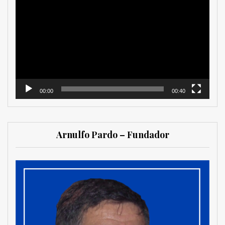
de
vídeo
00:00
00:40
Arnulfo Pardo – Fundador