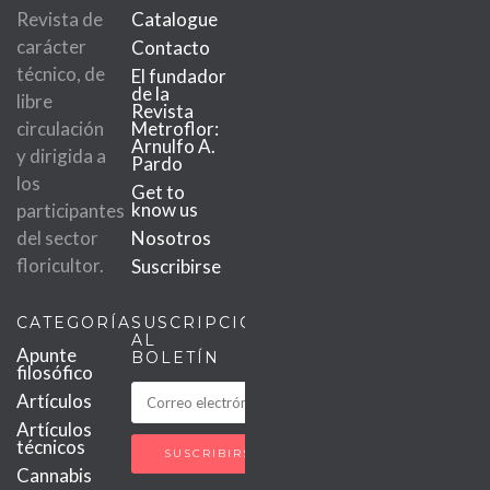
Revista de
Catalogue
carácter
Contacto
técnico, de
El fundador
de la
libre
Revista
circulación
Metroflor:
Arnulfo A.
y dirigida a
Pardo
los
Get to
know us
participantes
del sector
Nosotros
floricultor.
Suscribirse
CATEGORÍAS
SUSCRIPCIÓN
AL
Apunte
BOLETÍN
filosófico
Artículos
Artículos
técnicos
Cannabis