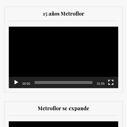
15 años Metroflor
Reproductor
de
vídeo
00:00
01:55
Metroflor se expande
Reproductor