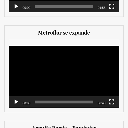
00:00
01:55
Metroflor se expande
Reproductor
de
vídeo
00:00
00:40
Arnulfo Pardo – Fundador