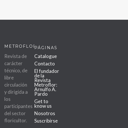
METROFLOR
PÁGINAS
Revista de
Catalogue
carácter
Contacto
técnico, de
El fundador
de la
libre
Revista
circulación
Metroflor:
Arnulfo A.
y dirigida a
Pardo
los
Get to
know us
participantes
del sector
Nosotros
floricultor.
Suscribirse