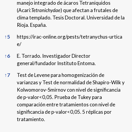
manejo integrado de ácaros Tetraniquidos
(Acari:
Tetranichydae
) que afectan a frutales de
clima templado. Tesis Doctoral. Universidad de la
Rioja. España.
↑
5
https://irac-online.org/pests/tetranychus-urtica
e/
↑
6
E. Torrado. Investigador Director
general/fundador Instituto Entoma.
↑
7
Test de Levene para homogenización de
varianzas y Test de normalidad de Shapiro-Wilk y
Kolwomorov-Smirnov con nivel de significancia
de p-valor<0,05. Prueba de Tukey para
comparación entre tratamientos con nivel de
significancia de p-valor<0,05. 5 réplicas por
tratamiento.