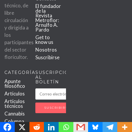
técnico, de
El fundador
de la
libre
Revista
circulación
Metroflor:
Arnulfo A.
y dirigida a
Pardo
los
Get to
know us
participantes
del sector
Nosotros
floricultor.
Suscribirse
CATEGORÍAS
SUSCRIPCIÓN
AL
Apunte
BOLETÍN
filosófico
Artículos
Artículos
técnicos
Cannabis
MetroChat
Columna
Doctor
Vergara