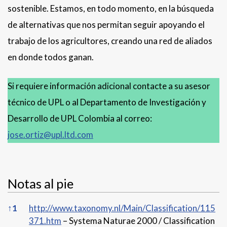
sostenible. Estamos, en todo momento, en la búsqueda
de alternativas que nos permitan seguir apoyando el
trabajo de los agricultores, creando una red de aliados
en donde todos ganan.
Si requiere información adicional contacte a su asesor
técnico de UPL o al Departamento de Investigación y
Desarrollo de UPL Colombia al correo:
jose.ortiz@upl.ltd.com
Notas al pie
Notas al pie
↑
1
http://www.taxonomy.nl/Main/Classification/115
371.htm
– Systema Naturae 2000 / Classification