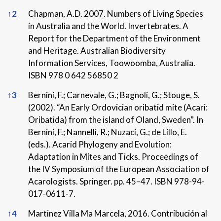
↑
2
Chapman, A.D. 2007. Numbers of Living Species
in Australia and the World. Invertebrates. A
Report for the Department of the Environment
and Heritage. Australian Biodiversity
Information Services, Toowoomba, Australia.
ISBN 978 0 642 56850 2
↑
3
Bernini, F.; Carnevale, G.; Bagnoli, G.; Stouge, S.
(2002). “An Early Ordovician oribatid mite (Acari:
Oribatida) from the island of Oland, Sweden”. In
Bernini, F.; Nannelli, R.; Nuzaci, G.; de Lillo, E.
(eds.). Acarid Phylogeny and Evolution:
Adaptation in Mites and Ticks. Proceedings of
the IV Symposium of the European Association of
Acarologists. Springer. pp. 45–47. ISBN 978-94-
017-0611-7.
↑
4
Martinez Villa Ma Marcela, 2016. Contribución al