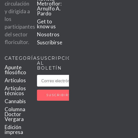
circulación
Metroflor:
Arnulfo A.
y dirigida a
Pardo
los
Get to
know us
participantes
del sector
Nosotros
floricultor.
Suscribirse
CATEGORÍAS
SUSCRIPCIÓN
AL
Apunte
BOLETÍN
filosófico
Artículos
Artículos
técnicos
Cannabis
Columna
Doctor
Vergara
Edición
impresa