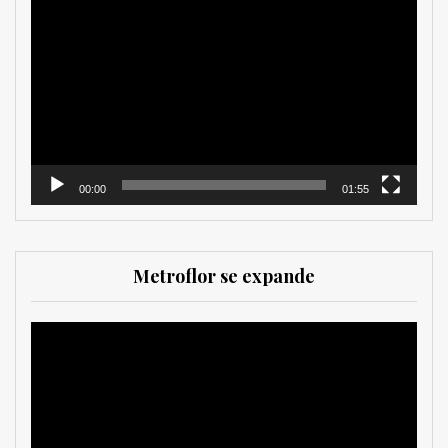
de
vídeo
00:00
01:55
Metroflor se expande
Reproductor
de
vídeo