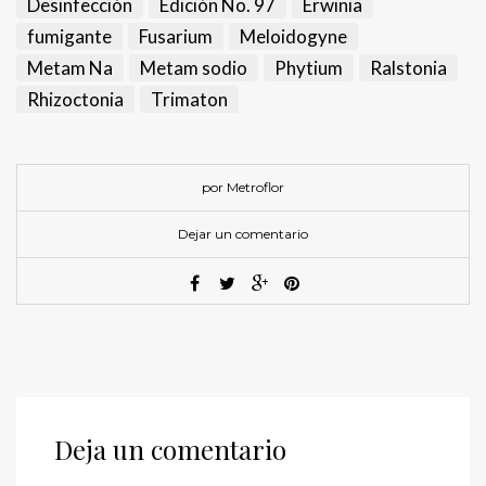
Desinfección
Edición No. 97
Erwinia
fumigante
Fusarium
Meloidogyne
Metam Na
Metam sodio
Phytium
Ralstonia
Rhizoctonia
Trimaton
por Metroflor
Dejar un comentario
Deja un comentario