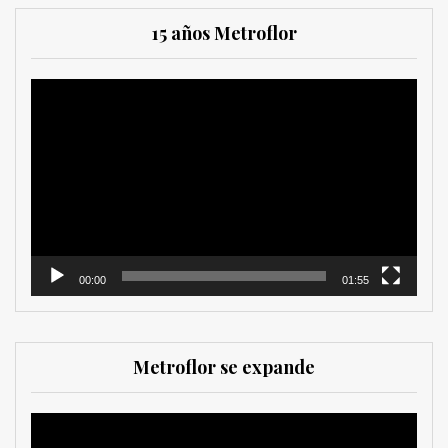
15 años Metroflor
Reproductor
de
vídeo
00:00
01:55
Metroflor se expande
Reproductor