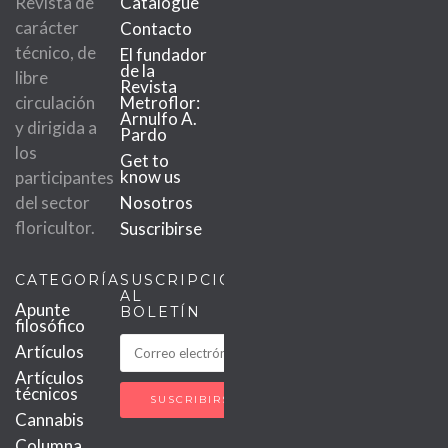
Revista de
Catalogue
carácter
Contacto
técnico, de
El fundador
de la
libre
Revista
circulación
Metroflor:
Arnulfo A.
y dirigida a
Pardo
los
Get to
know us
participantes
del sector
Nosotros
floricultor.
Suscribirse
CATEGORÍAS
SUSCRIPCIÓN
AL
Apunte
BOLETÍN
filosófico
Artículos
Artículos
técnicos
Cannabis
Columna