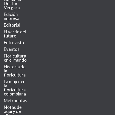
Doctor
Vergara
Edición
impresa
Editorial
El verde del
futuro
Entrevista
Eventos
Floricultura
en el mundo
Historia de
la
floricultura
La mujer en
la
floricultura
colombiana
Metronotas
Notas de
aquí y de