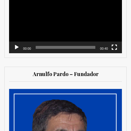
de
vídeo
00:00
00:40
Arnulfo Pardo – Fundador