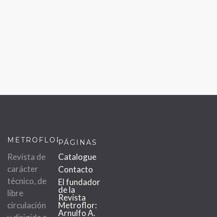
METROFLOR
PÁGINAS
Revista de
Catalogue
carácter
Contacto
técnico, de
El fundador
de la
libre
Revista
circulación
Metroflor:
Arnulfo A.