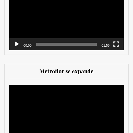
vídeo
00:00
01:55
Metroflor se expande
Reproductor
de
vídeo