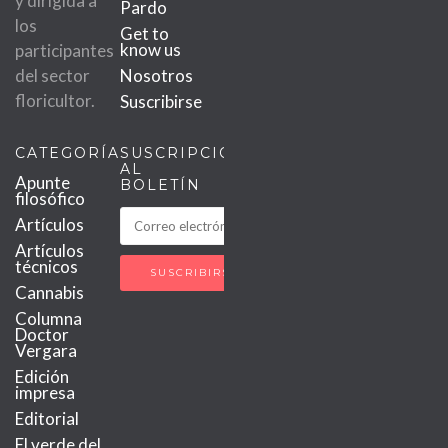
y dirigida a
Pardo
los
Get to
know us
participantes
del sector
Nosotros
floricultor.
Suscribirse
CATEGORÍAS
SUSCRIPCIÓN
AL
Apunte
BOLETÍN
filosófico
Artículos
Artículos
técnicos
Cannabis
Columna
Doctor
Vergara
Edición
impresa
Editorial
El verde del