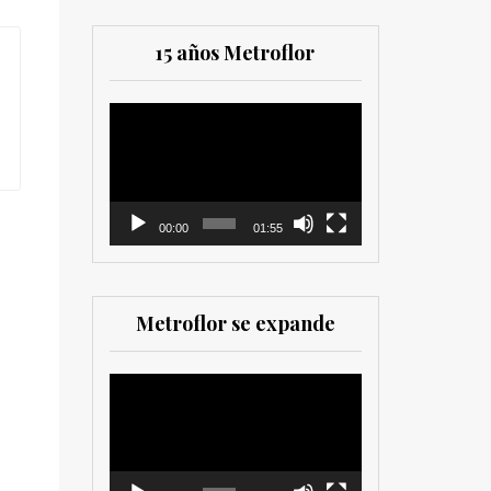
15 años Metroflor
Reproductor
de
vídeo
00:00
01:55
Metroflor se expande
Reproductor
de
vídeo