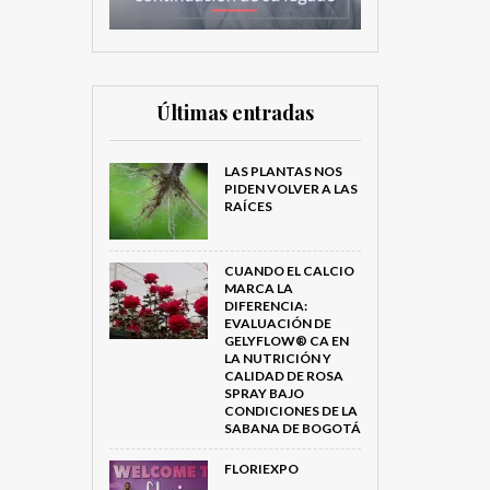
Últimas entradas
LAS PLANTAS NOS
PIDEN VOLVER A LAS
RAÍCES
CUANDO EL CALCIO
MARCA LA
DIFERENCIA:
EVALUACIÓN DE
GELYFLOW® CA EN
LA NUTRICIÓN Y
CALIDAD DE ROSA
SPRAY BAJO
CONDICIONES DE LA
SABANA DE BOGOTÁ
FLORIEXPO