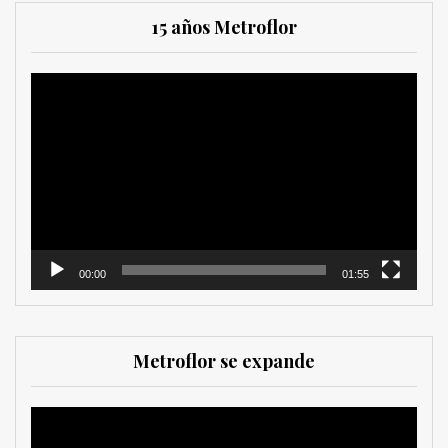
15 años Metroflor
Reproductor
de
vídeo
00:00
01:55
Metroflor se expande
Reproductor
de