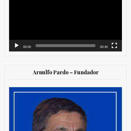
vídeo
00:00
00:40
Arnulfo Pardo – Fundador