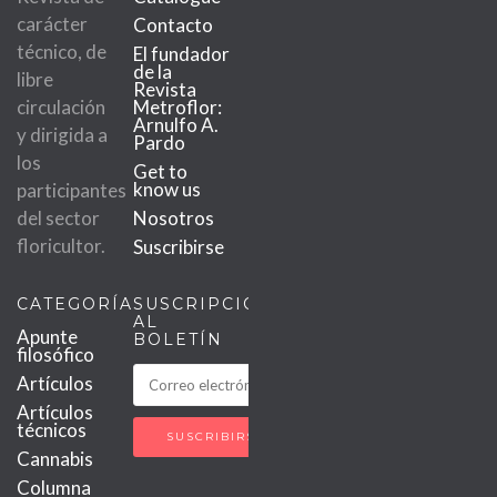
carácter
Contacto
técnico, de
El fundador
de la
libre
Revista
circulación
Metroflor:
Arnulfo A.
y dirigida a
Pardo
los
Get to
know us
participantes
del sector
Nosotros
floricultor.
Suscribirse
CATEGORÍAS
SUSCRIPCIÓN
AL
Apunte
BOLETÍN
filosófico
Artículos
Artículos
técnicos
Cannabis
Columna