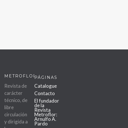
METROFLOR
PÁGINAS
Revista de
Catalogue
carácter
Contacto
técnico, de
El fundador
de la
libre
Revista
circulación
Metroflor:
Arnulfo A.
y dirigida a
Pardo