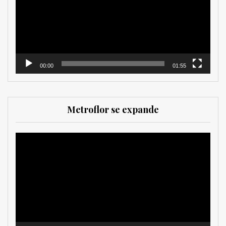
00:00
01:55
Metroflor se expande
Reproductor
de
vídeo