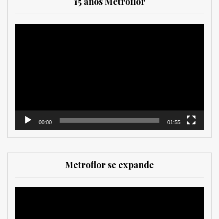
15 años Metroflor
Reproductor
de
vídeo
00:00
01:55
Metroflor se expande
Reproductor
de
vídeo