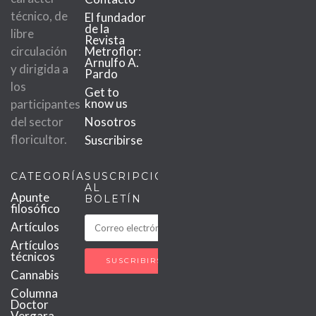
técnico, de
El fundador
de la
libre
Revista
circulación
Metroflor:
Arnulfo A.
y dirigida a
Pardo
los
Get to
know us
participantes
del sector
Nosotros
floricultor.
Suscribirse
CATEGORÍAS
SUSCRIPCIÓN
AL
Apunte
BOLETÍN
filosófico
Artículos
Artículos
técnicos
Cannabis
Columna
Doctor
Vergara