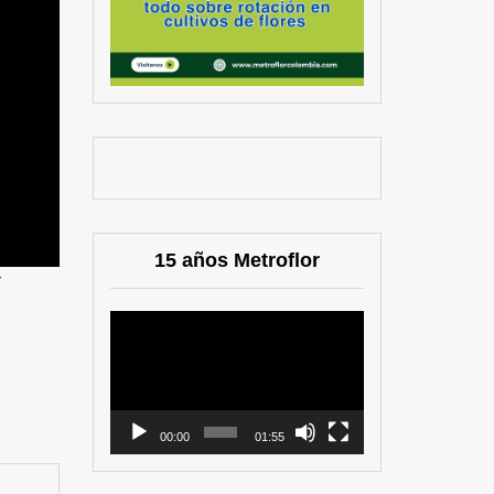
15 años Metroflor
r
Reproductor
de
vídeo
00:00
01:55