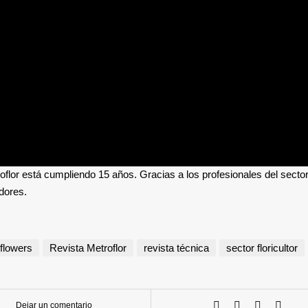
oflor está cumpliendo 15 años. Gracias a los profesionales del secto
adores.
flowers
Revista Metroflor
revista técnica
sector floricultor
Dejar un comentario