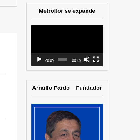
Metroflor se expande
Reproductor
de
vídeo
00:00
00:40
Arnulfo Pardo – Fundador