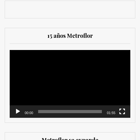
15 años Metroflor
Reproductor
de
vídeo
00:00
01:55