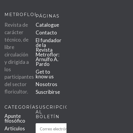
METROFLOR
PÁGINAS
Revista de
Catalogue
carácter
Contacto
técnico, de
El fundador
de la
libre
Revista
circulación
Metroflor:
Arnulfo A.
y dirigida a
Pardo
los
Get to
know us
participantes
del sector
Nosotros
floricultor.
Suscribirse
CATEGORÍAS
SUSCRIPCIÓN
AL
Apunte
BOLETÍN
filosófico
Artículos