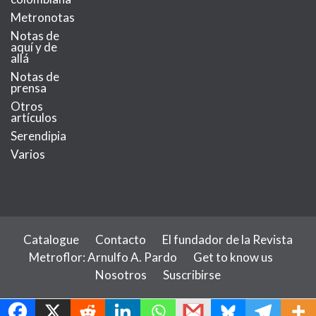
Metronotas
Notas de
aquí y de
allá
Notas de
prensa
Otros
artículos
Serendipia
Varios
Catalogue
Contacto
El fundador de la Revista
Metroflor: Arnulfo A. Pardo
Get to know us
Nosotros
Suscribirse
MetroChat