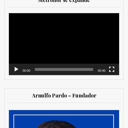
Metroflor se expande
Reproductor
de
vídeo
00:00
00:40
Arnulfo Pardo – Fundador