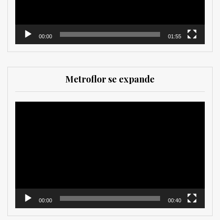
00:00
01:55
Metroflor se expande
Reproductor
de
vídeo
00:00
00:40