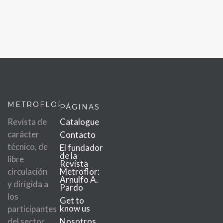
METROFLOR
PÁGINAS
Revista de
Catalogue
carácter
Contacto
técnico, de
El fundador
de la
libre
Revista
circulación
Metroflor:
Arnulfo A.
y dirigida a
Pardo
los
Get to
know us
participantes
del sector
Nosotros