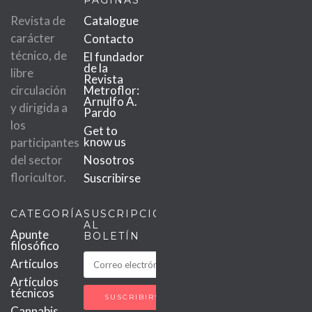
PÁGINAS
Revista de
Catalogue
carácter
Contacto
técnico, de
El fundador
de la
libre
Revista
circulación
Metroflor:
Arnulfo A.
y dirigida a
Pardo
los
Get to
know us
participantes
del sector
Nosotros
floricultor.
Suscribirse
CATEGORÍAS
SUSCRIPCIÓN
AL
Apunte
BOLETÍN
filosófico
Artículos
Artículos
técnicos
Cannabis