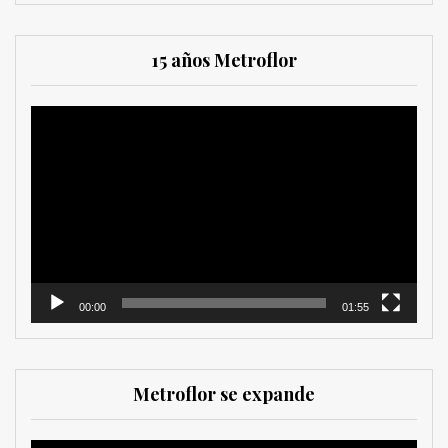
15 años Metroflor
Reproductor
de
vídeo
00:00
01:55
Metroflor se expande