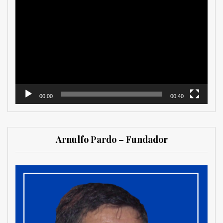
Reproductor
de
vídeo
00:00
00:40
Arnulfo Pardo – Fundador